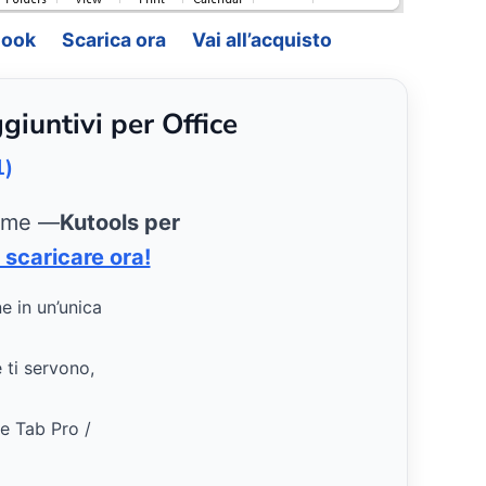
look
Scarica ora
Vai all’acquisto
giuntivi per Office
1)
ieme —
Kutools per
 scaricare ora!
ne in un’unica
e ti servono,
ce Tab Pro /