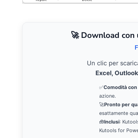
🚀 Download con un
F
Un clic per scari
Excel, Outloo
✅
Comodità con u
azione.
🚀
Pronto per qual
esattamente qua
🧰
Inclusi
: Kutool
Kutools for Pow