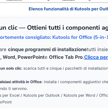
Elenco funzionalità di Kutools per Out
 clic — Ottieni tutti i componenti ag
ortemente consigliato: Kutools for Office (5-in-
care
cinque programmi di installazione
tutti ins
k, Word, PowerPoint
e
Office Tab Pro
.
Clicca per
n solo clic
: scarica tutti e cinque i pacchetti di installazio
siasi attività in Office
: installa i componenti aggiuntivi ch
ndo ti servono.
s per Excel / Kutools per Outlook / Kutools per Word / Offi
erPoint