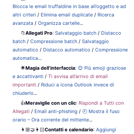
Blocca le email truffaldine in base all’oggetto e ad
altri criteri
/
Elimina email duplicate
/
Ricerca
avanzata
/
Organizza cartelle
...
📁
Allegati Pro
:
Salvataggio batch
/
Distacco
batch
/
Compressione batch
/
Salvataggio
automatico
/
Distacco automatico
/
Compressione
automatica
…
🌟
Magia dell’interfaccia
:
😊 Più emoji graziose
e accattivanti
/
Ti avvisa all’arrivo di email
importanti
/
Riduci a icona Outlook invece di
chiuderlo
...
👍
Meraviglie con un clic
:
Rispondi a Tutti con
Allegati
/
Email anti-phishing
/
🕘 Mostra il fuso
orario – Ora corrente del mittente
...
👩🏼‍🤝‍👩🏻
Contatti e calendario
:
Aggiungi