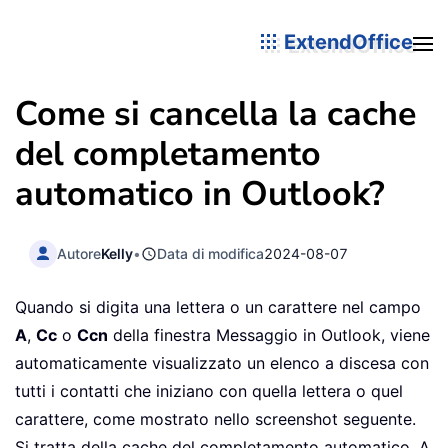
ExtendOffice
Come si cancella la cache
del completamento
automatico in Outlook?
Autore
Kelly
•
Data di modifica
2024-08-07
Quando si digita una lettera o un carattere nel campo
A
,
Cc
o
Ccn
della finestra Messaggio in Outlook, viene
automaticamente visualizzato un elenco a discesa con
tutti i contatti che iniziano con quella lettera o quel
carattere, come mostrato nello screenshot seguente.
Si tratta della cache del completamento automatico. A