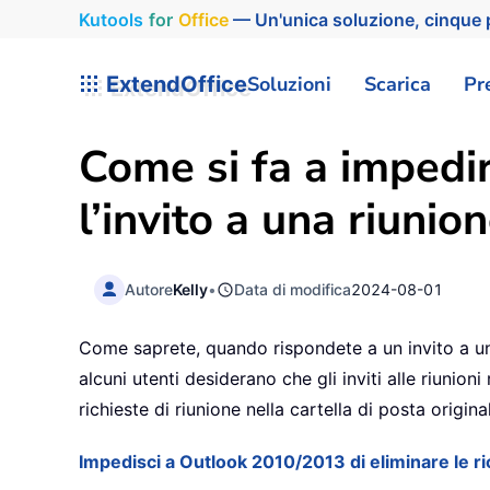
Kutools
for
Office
— Un'unica soluzione, cinque p
ExtendOffice
Soluzioni
Scarica
Pr
Come si fa a impedi
l’invito a una riuni
Autore
Kelly
•
Data di modifica
2024-08-01
Come saprete, quando rispondete a un invito a una
alcuni utenti desiderano che gli inviti alle riunio
richieste di riunione nella cartella di posta origi
Impedisci a Outlook 2010/2013 di eliminare le ri