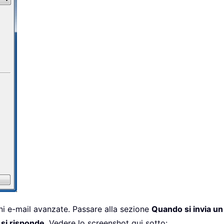
oni e-mail avanzate. Passare alla sezione
Quando si invia u
 si risponde
. Vedere lo screenshot qui sotto: